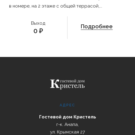
в номере, на 2 этаже с общей террасой,...
Выход
Подробнее
0
₽
АДРЕС
Гостевой дом Кристель
г-к. Анапа,
ул. Крымская 27