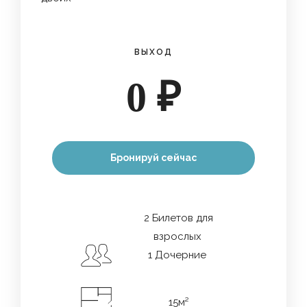
ВЫХОД
0
₽
Бронируй сейчас
Дата заезда
*
2 Билетов для
взрослых
1 Дочерние
Дата отъезда
*
15м²